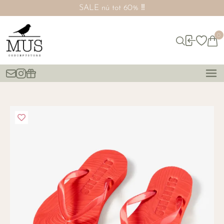
SALE nú tot 60% ‼️
0