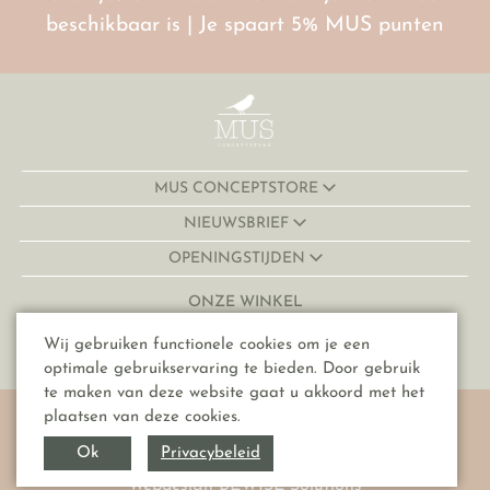
beschikbaar is | Je spaart 5% MUS punten
MUS CONCEPTSTORE
NIEUWSBRIEF
OPENINGSTIJDEN
ONZE WINKEL
Lijnmarkt 32-34
Wij gebruiken functionele cookies om je een
3511 KJ, Utrecht
optimale gebruikservaring te bieden. Door gebruik
te maken van deze website gaat u akkoord met het
© Copyright 2026 MUS conceptstore
plaatsen van deze cookies.
Algemene voorwaarden
Privacybeleid
Ok
Privacyverklaring
Webdesign BEWISE Solutions