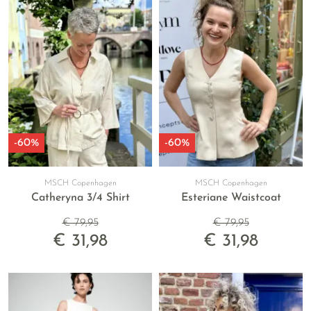
-60%
-60%
MSCH Copenhagen
MSCH Copenhagen
Catheryna 3/4 Shirt
Esteriane Waistcoat
€ 79,95
€ 79,95
€ 31,98
€ 31,98