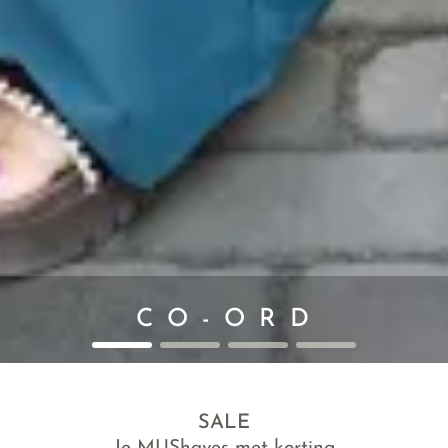
C O - O R D
SALE