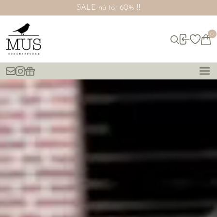
SALE nú tot 60% ‼️
0