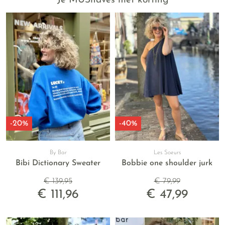
Je MUShaves met korting
-20%
-40%
By Bar
Les Soeurs
Bibi Dictionary Sweater
Bobbie one shoulder jurk
€ 139,95
€ 79,99
€ 111,96
€ 47,99