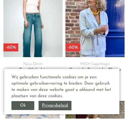
-60%
-60%
Neuw Denim
MSCH Copenhagen
Eva Wide Iris
Graciela Franciska Blazer
Wij gebruiken functionele cookies om je een
€ 159,00
€ 119,95
optimale gebruikservaring te bieden. Door gebruik
€ 63,60
€ 47,98
te maken van deze website gaat u akkoord met het
plaatsen van deze cookies.
Privacybeleid
Ok