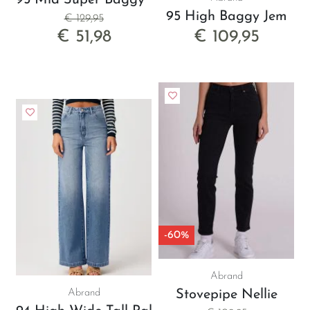
95 Mid Super Baggy Telisha
95 High Baggy Jem
€ 129,95
€ 51,98
€ 109,95
-60%
Abrand
Abrand
Stovepipe Nellie