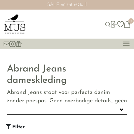
SALE nú tot 60% ‼️
0
Abrand Jeans
dameskleding
Abrand Jeans staat voor perfecte denim
zonder poespas. Geen overbodige details, geen
snelle trends, maar perfecte jeans die
jarenlang meegaan.
Bij MUS verkopen we Abrand omdat het
Filter