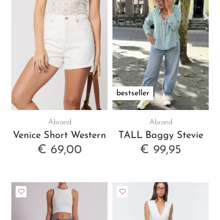
Wat Abrand Jeans onderscheidt, is de
aandacht voor pasvorm. Elk model is
ontworpen om mooi te vallen, comfortabel te
zitten en vertrouwen te geven zodra je hem
aantrekt. De
95 Mid Baggy Tall Andy
is
bijvoorbeeld perfect voor elk seizoen. De
middelhoge taille draagt comfortabel en is de
bestseller
perfecte got- voor een baggy style.
De
95 Mid Barrel Tall Ava
heeft gebogen
Abrand
Abrand
pijpen die net onder de enkel vallen. Rond de
Venice Short Western
TALL Baggy Stevie
billen en heupen is de pasvorm relaxt. Deze
€ 69,00
€ 99,95
jeans draag je zowel chique door de wassing
als casual door te stylen met stoere items
Liever een lagere taille met een nonchalante
vibe? De
99 Low Baggy Caitlin
bewijst dat
comfort en stijl perfect samengaan. In de