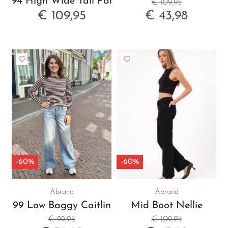
94 High Wide Tall Paloma
€ 109,95
€ 109,95
€ 43,98
-60%
-60%
Abrand
Abrand
99 Low Baggy Caitlin
Mid Boot Nellie
€ 99,95
€ 109,95