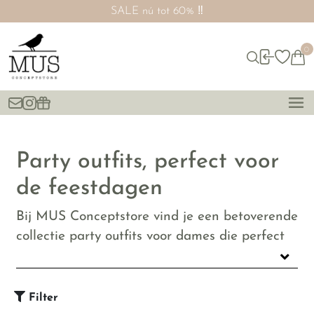
SALE nú tot 60% ‼️
0
Party outfits, perfect voor
de feestdagen
Bij MUS Conceptstore vind je een betoverende
collectie party outfits voor dames die perfect
aansluiten op de laatste modetrends. Onze
zorgvuldig samengestelde selectie biedt een
scala aan stijlen van trendy tot tijdloos, zodat
Filter