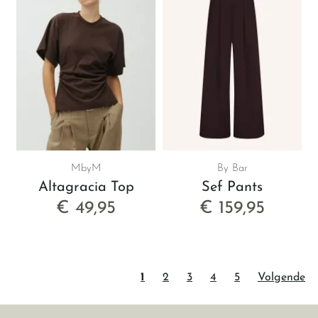
MbyM
By Bar
Altagracia Top
Sef Pants
€ 49,95
€ 159,95
1
2
3
4
5
Volgende