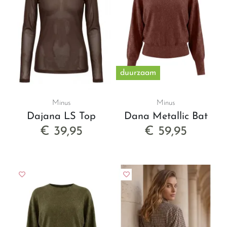
artikelen ook in het echt bewonderen in onze
winkel vol accessoires en dameskleding in
Utrecht! Hier kun je alles op je gemak
bekijken en staan we klaar voor advies. Je
kunt ons vinden aan de Lijnmarkt 32-34, 3511
duurzaam
KJ in Utrecht. Tot snel!
Minus
Minus
Dajana LS Top
Dana Metallic Bat
€ 39,95
€ 59,95