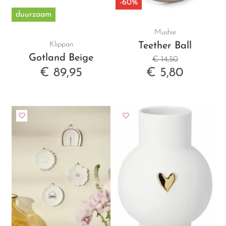
-60%
duurzaam
Mushie
Klippan
Teether Ball
Gotland Beige
€ 14,50
€ 89,95
€ 5,80