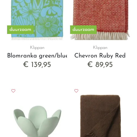
duurzaam
duurzaam
Klippan
Klippan
Blomranka green/blue
Chevron Ruby Red
€ 139,95
€ 89,95