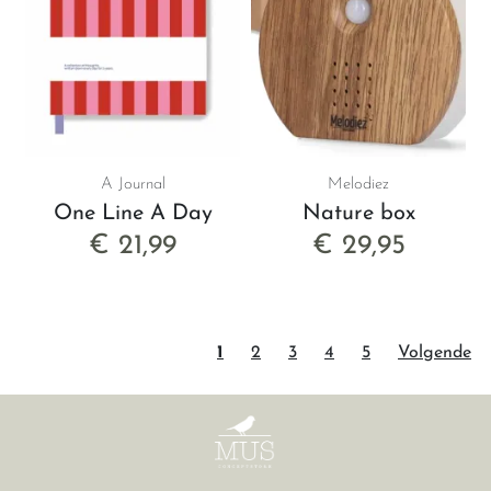
A Journal
Melodiez
One Line A Day
Nature box
€ 21,99
€ 29,95
1
2
3
4
5
Volgende