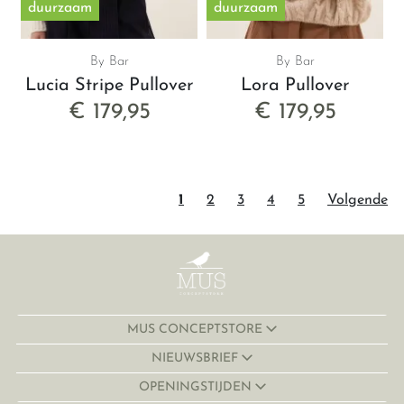
duurzaam
duurzaam
By Bar
By Bar
Lucia Stripe Pullover
Lora Pullover
€ 179,95
€ 179,95
1
2
3
4
5
Volgende
MUS CONCEPTSTORE
NIEUWSBRIEF
OPENINGSTIJDEN