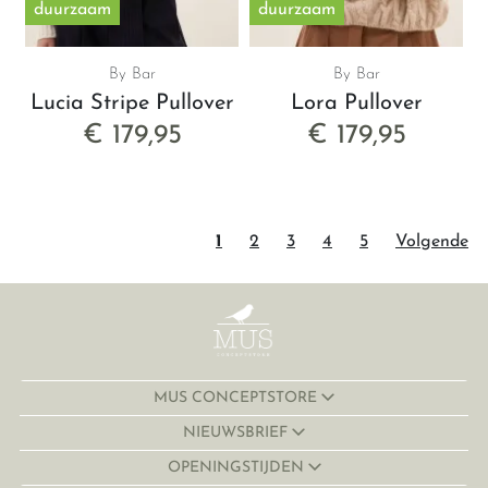
duurzaam
duurzaam
By Bar
By Bar
Lucia Stripe Pullover
Lora Pullover
€ 179,95
€ 179,95
1
2
3
4
5
Volgende
MUS CONCEPTSTORE
NIEUWSBRIEF
OPENINGSTIJDEN