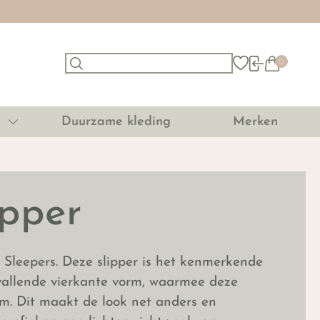
0
Duurzame kleding
Merken
ipper
 Sleepers. Deze slipper is het kenmerkende
vallende vierkante vorm, waarmee deze
rm. Dit maakt de look net anders en