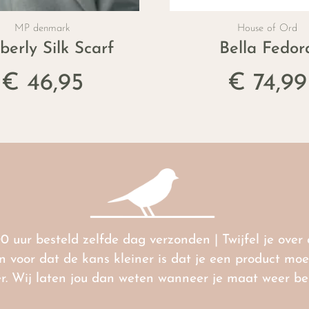
MP denmark
House of Ord
berly Silk Scarf
Bella Fedor
€ 46,95
€ 74,99
00 uur besteld zelfde dag verzonden | Twijfel je ove
voor dat de kans kleiner is dat je een product moet 
ter. Wij laten jou dan weten wanneer je maat weer b