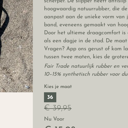
scherper. De slipper heeft antislip
hoogwaardig natuurrubber, die de 
aanpast aan de unieke vorm van je
band, eveneens gemaakt van hoog
Door het ultieme draagcomfort is 
als een dagje in de stad. De maat v
Vragen? App ons gerust of kom lang
tussen twee maten, kies de groter
Fair Trade natuurlijk rubber en v
10–15% synthetisch rubber voor d
Kies je maat
36
€ 39,95
Nu Voor