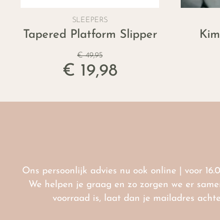
SLEEPERS
Tapered Platform Slipper
Kim
€ 49,95
€ 19,98
Ons persoonlijk advies nu ook online | voor 16.
We helpen je graag en zo zorgen we er samen 
voorraad is, laat dan je mailadres ach