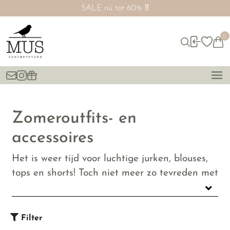
SALE nú tot 60% ‼️
0
Zomeroutfits- en
accessoires
Het is weer tijd voor luchtige jurken, blouses,
tops en shorts! Toch niet meer zo tevreden met
de zomeritems van afgelopen jaar? Shop dan
hieronder de leukste items om jouw kast een
upgrade te geven.
Filter