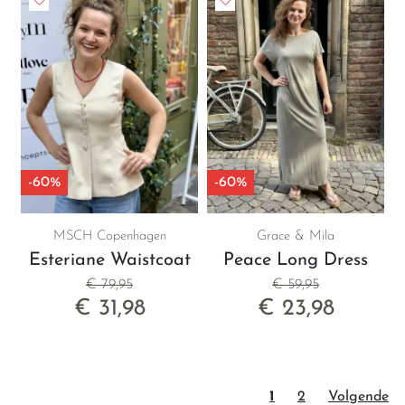
-60%
-60%
MSCH Copenhagen
Grace & Mila
Esteriane Waistcoat
Peace Long Dress
€ 79,95
€ 59,95
€ 31,98
€ 23,98
1
2
Volgende