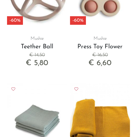
-60%
-60%
Mushie
Mushie
Teether Ball
Press Toy Flower
€ 14,50
€ 16,50
€ 5,80
€ 6,60