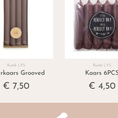
Rustik LYS
Rustik LYS
erkaars Grooved
Kaars 6PC
€ 7,50
€ 4,50