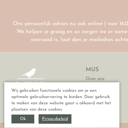
Ons persoonlijk advies nu ook online | voor 16.
We helpen je graag en zo zorgen we er samen 
voorraad is, laat dan je mailadres ach
MUS
Over ons
Contact
Wij gebruiken functionele cookies om je een
Vacatures
optimale gebruikservaring te bieden. Door gebruik
FAQ
te maken van deze website gaat u akkoord met het
plaatsen van deze cookies.
Privacybeleid
Ok
© Copyright 2026 MUS conceptstore