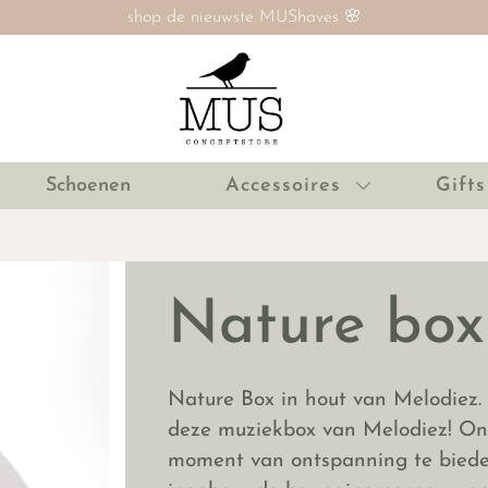
SALE nú tot 60% ‼️
Schoenen
Accessoires
Gifts
Nature box
Nature Box in hout van Melodiez.
deze muziekbox van Melodiez! Ont
moment van ontspanning te bieden