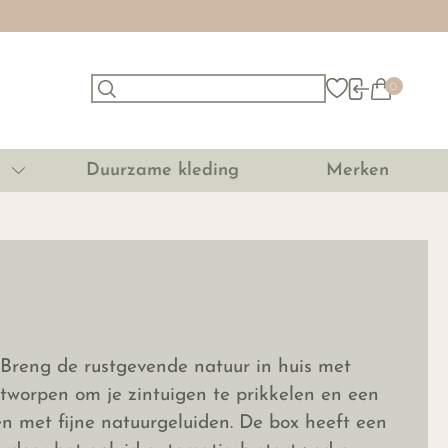
0
Duurzame kleding
Merken
 Breng de rustgevende natuur in huis met
worpen om je zintuigen te prikkelen en een
 met fijne natuurgeluiden. De box heeft een