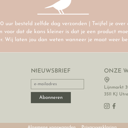
00 uur besteld zelfde dag verzonden | Twijfel je ove
voor dat de kans kleiner is dat je een product moet 
ter. Wij laten jou dan weten wanneer je maat weer b
NIEUWSBRIEF
ONZE W
Lijnmarkt 3
3511 KJ Utr
Algemene voorwaarden
Privacyverklaring