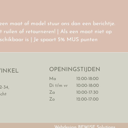
r een maat of model stuur ons dan een berichtje.
ruilen of retourneren! | Als een maat niet op
eschikbaar is | Je spaart 5% MUS punten
OPENINGSTIJDEN
INKEL
Ma
12:00-18:00
Di t/m vr
10:00-18:00
2-34,
Za
10:00-17:30
echt
Zo
12:00-17:00
Webdesign BEWISE Solutions