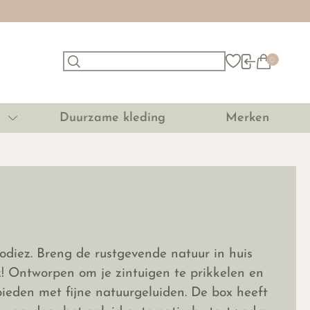
0
Duurzame kleding
Merken
diez. Breng de rustgevende natuur in huis
 Ontworpen om je zintuigen te prikkelen en
eden met fijne natuurgeluiden. De box heeft