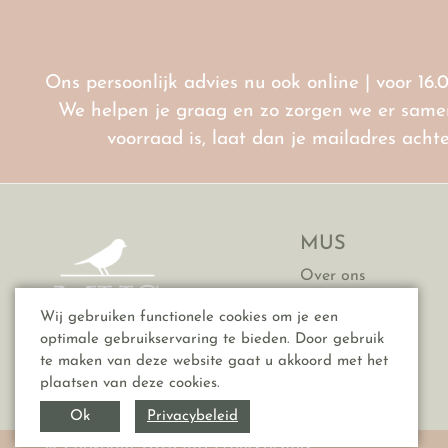
Ons persoonlijk advies nu ook online | voor 16.
We helpen je graag en zo zorgen we er samen 
voorraad is, laat dan je mailadres ach
MUS
Over ons
Contact
Wij gebruiken functionele cookies om je een
Vacatures
optimale gebruikservaring te bieden. Door gebruik
FAQ
te maken van deze website gaat u akkoord met het
plaatsen van deze cookies.
Privacybeleid
Ok
© Copyright 2026 MUS conceptstore