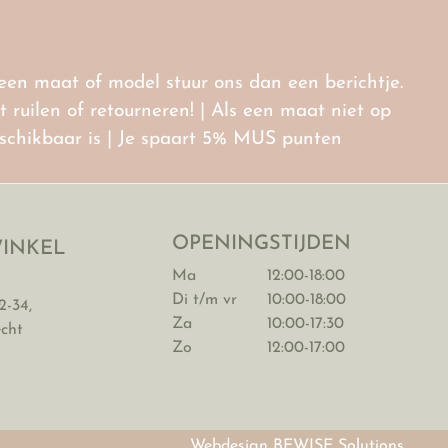
r een maat of model stuur ons dan een berichtje.
ruilen of retourneren! | Als een maat niet op
eschikbaar is | Je spaart 5% MUS punten
OPENINGSTIJDEN
INKEL
Ma
12:00-18:00
Di t/m vr
10:00-18:00
2-34,
Za
10:00-17:30
echt
Zo
12:00-17:00
Webdesign BEWISE Solutions