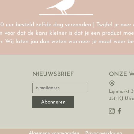
00 uur besteld zelfde dag verzonden | Twijfel je ove
voor dat de kans kleiner is dat je een product moet 
ter. Wij laten jou dan weten wanneer je maat weer b
NIEUWSBRIEF
ONZE W
Lijnmarkt 3
3511 KJ Utr
Algemene voorwaarden
Privacyverklaring