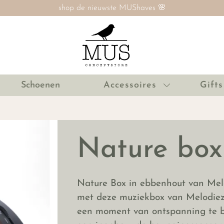
SALE nú tot 60% ‼️
Schoenen
Accessoires
Gifts
Nature box
Nature Box in ebbenhout van Melo
met deze muziekbox van Melodiez!
een moment van ontspanning te bi