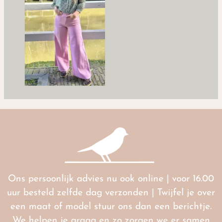
Ons persoonlijk advies nu ook online | voor 16.00
uur besteld zelfde dag verzonden | Twijfel je over
een maat of model stuur ons dan een berichtje.
We helpen je graag en zo zorgen we er samen