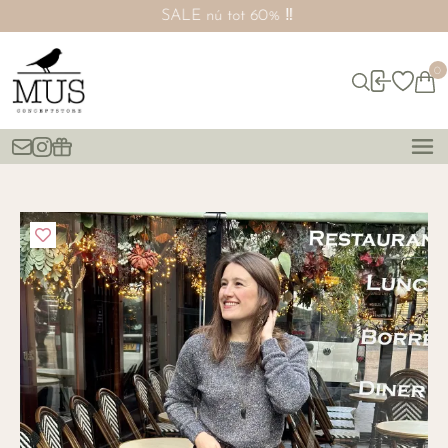
SALE nú tot 60% ‼️
0