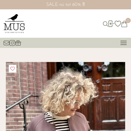
SALE nú tot 60% ‼️
0