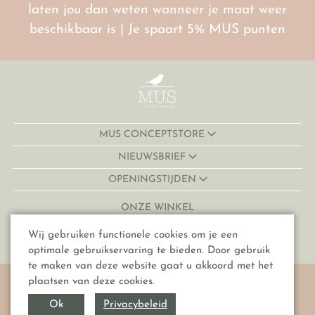
laten jou dan weten wanneer je maat weer
beschikbaar is | Je spaart 5% MUS punten
MUS CONCEPTSTORE
NIEUWSBRIEF
OPENINGSTIJDEN
ONZE WINKEL
Lijnmarkt 32-34
Wij gebruiken functionele cookies om je een
3511 KJ, Utrecht
optimale gebruikservaring te bieden. Door gebruik
te maken van deze website gaat u akkoord met het
© Copyright 2026 MUS conceptstore
plaatsen van deze cookies.
Algemene voorwaarden
Privacybeleid
Ok
Privacyverklaring