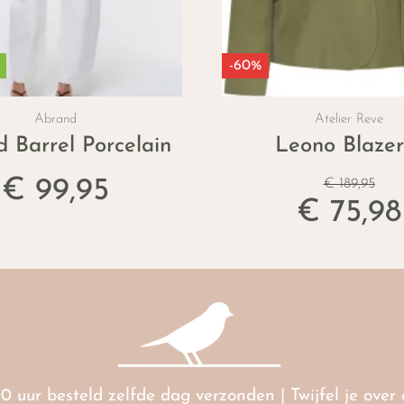
-60%
Abrand
Atelier Reve
 Barrel Porcelain
Leono Blazer
€ 99,95
€ 189,95
€ 75,98
00 uur besteld zelfde dag verzonden | Twijfel je ove