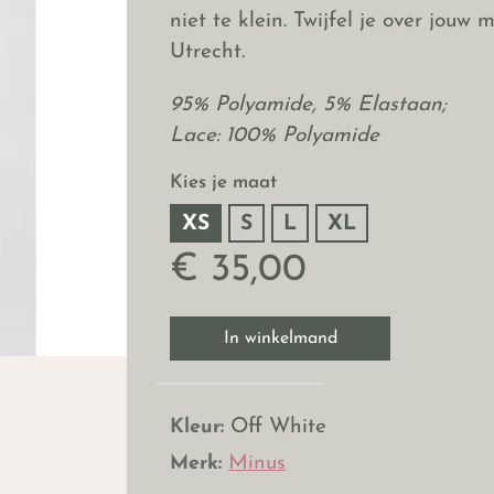
niet te klein. Twijfel je over jou
Utrecht.
95% Polyamide, 5% Elastaan;
Lace: 100% Polyamide
Kies je maat
XS
S
L
XL
€ 35,00
In winkelmand
Kleur:
Off White
Merk:
Minus