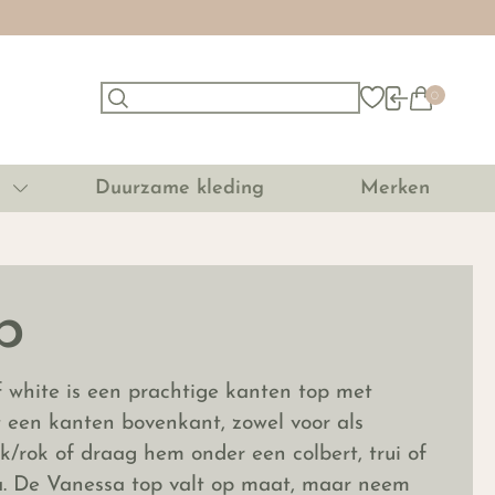
0
Duurzame kleding
Merken
p
white is een prachtige kanten top met
t een kanten bovenkant, zowel voor als
k/rok of draag hem onder een colbert, trui of
tra. De Vanessa top valt op maat, maar neem