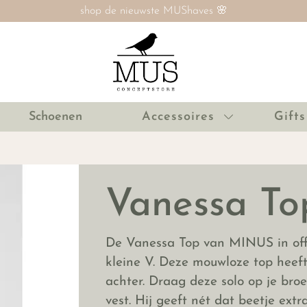
SALE nú tot 60% ‼️
Schoenen
Accessoires
Gifts
Vanessa To
De Vanessa Top van MINUS in off 
kleine V. Deze mouwloze top heef
achter. Draag deze solo op je broe
vest. Hij geeft nét dat beetje ex