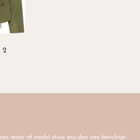
 2
r een maat of model stuur ons dan een berichtje.