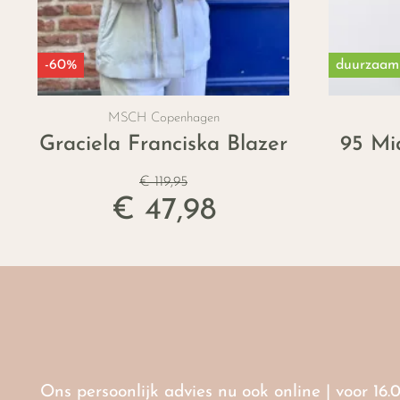
-60%
duurzaam
MSCH Copenhagen
Graciela Franciska Blazer
95 Mid
€ 119,95
€ 47,98
Ons persoonlijk advies nu ook online | voor 16.