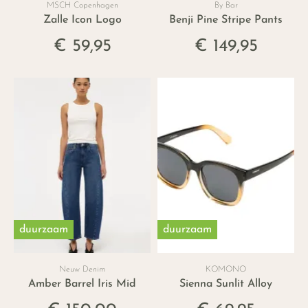
MSCH Copenhagen
By Bar
Zalle Icon Logo
Benji Pine Stripe Pants
€ 59,95
€ 149,95
duurzaam
duurzaam
Neuw Denim
KOMONO
Amber Barrel Iris Mid
Sienna Sunlit Alloy