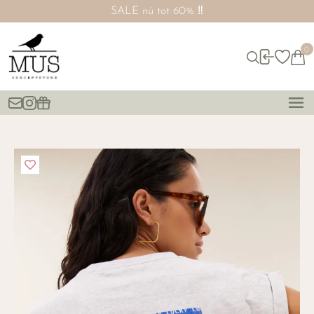
SALE nú tot 60% ‼️
0