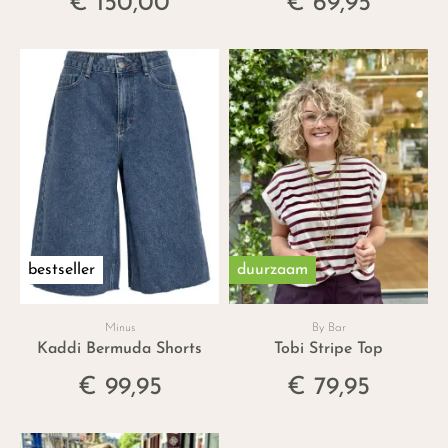
€ 150,00
€ 69,95
bestseller
duurzaam
Minus
By Bar
Kaddi Bermuda Shorts
Tobi Stripe Top
€ 99,95
€ 79,95