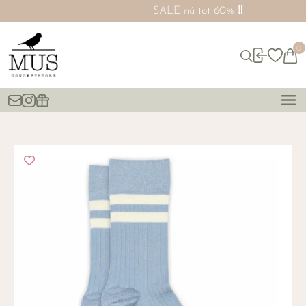
SALE nú tot 60% ‼️
0