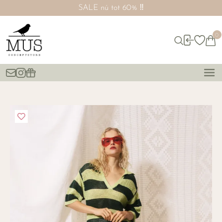
SALE nú tot 60% ‼️
0