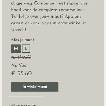
dagje weg. Combineer met slippers en
hoed voor de complete zomerse look.
Twijfel je over jouw maat? App ons
gerust of kom langs in onze winkel in
Utrecht.
Kies je maat
M
L
€ 89,00
Nu Voor
€ 35,60
In winkelmand
Kleur:
Groen