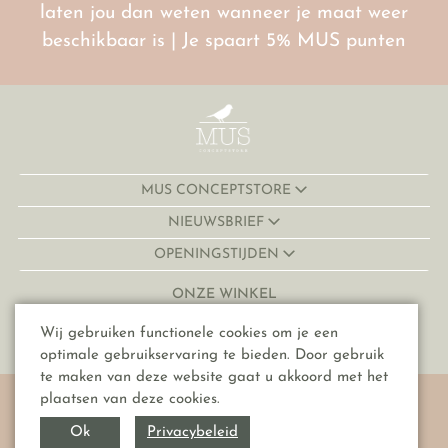
laten jou dan weten wanneer je maat weer
beschikbaar is | Je spaart 5% MUS punten
MUS CONCEPTSTORE
NIEUWSBRIEF
OPENINGSTIJDEN
ONZE WINKEL
Lijnmarkt 32-34
Wij gebruiken functionele cookies om je een
3511 KJ, Utrecht
optimale gebruikservaring te bieden. Door gebruik
te maken van deze website gaat u akkoord met het
© Copyright 2026 MUS conceptstore
plaatsen van deze cookies.
Algemene voorwaarden
Privacybeleid
Ok
Privacyverklaring