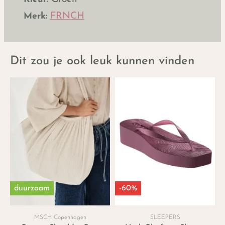
Merk:
FRNCH
Dit zou je ook leuk kunnen vinden
duurzaam
-60%
MSCH Copenhagen
SLEEPERS