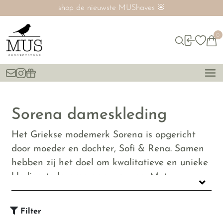
shop de nieuwste MUShaves 🌸
0
Sorena dameskleding
Het Griekse modemerk Sorena is opgericht
door moeder en dochter, Sofi & Rena. Samen
hebben zij het doel om kwalitatieve en unieke
kleding te leveren aan vrouwen. Met
kunstwerken als kleding en accessoires
bereiken ze een breed publiek. Bij MUS
Filter
conceptstore koop je de prachtige collectie