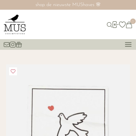
UShaves 🌸
SALE nú tot 6
0