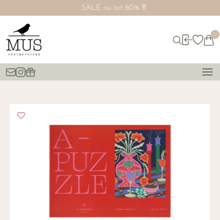
SALE nú tot 60% ‼️
0