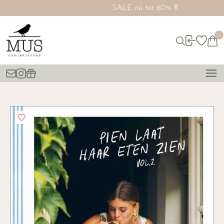
SALE nú tot 60% ‼️
0