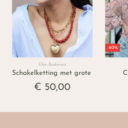
-60%
Ellen Beekmans
Schakelketting met grote 'hart' hang
C
€ 50,00