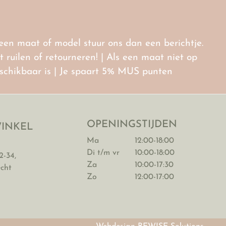
r een maat of model stuur ons dan een berichtje.
ruilen of retourneren! | Als een maat niet op
eschikbaar is | Je spaart 5% MUS punten
OPENINGSTIJDEN
INKEL
Ma
12:00-18:00
Di t/m vr
10:00-18:00
2-34,
Za
10:00-17:30
echt
Zo
12:00-17:00