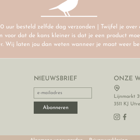
00 uur besteld zelfde dag verzonden | Twijfel je ove
voor dat de kans kleiner is dat je een product moet 
ter. Wij laten jou dan weten wanneer je maat weer b
NIEUWSBRIEF
ONZE W
Lijnmarkt 3
3511 KJ Utr