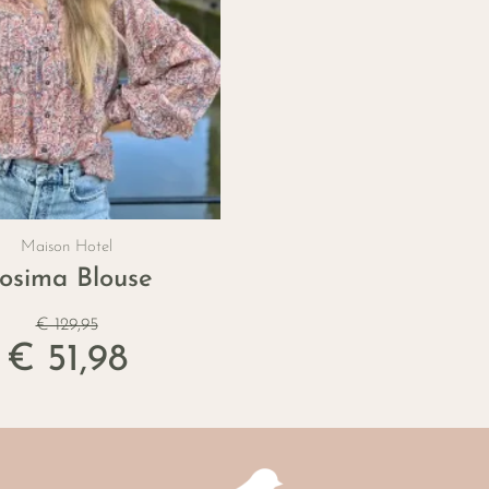
Maison Hotel
er
osima Blouse
€ 129,95
€ 51,98