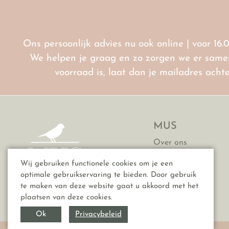
Ons persoonlijk advies nu ook online | voor 16.
We helpen je graag en zo zorgen we er samen 
voorraad is, laat dan je mailadres ach
MUS
Over ons
Contact
Wij gebruiken functionele cookies om je een
Vacatures
optimale gebruikservaring te bieden. Door gebruik
FAQ
te maken van deze website gaat u akkoord met het
plaatsen van deze cookies.
Privacybeleid
Ok