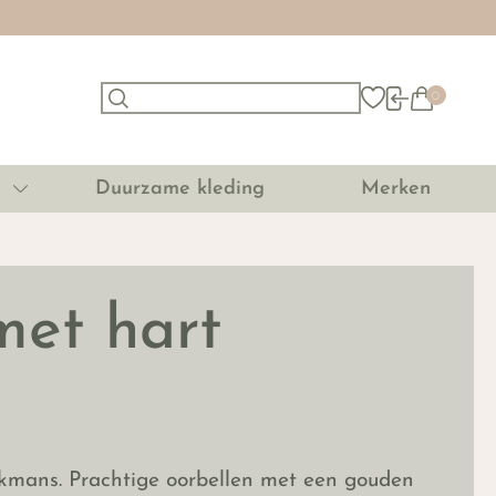
0
Duurzame kleding
Merken
met hart
kmans. Prachtige oorbellen met een gouden