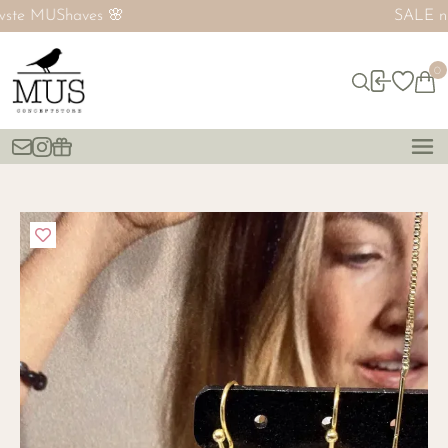
SALE nú tot 60% ‼️
0