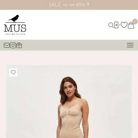
SALE nú tot 60% ‼️
0