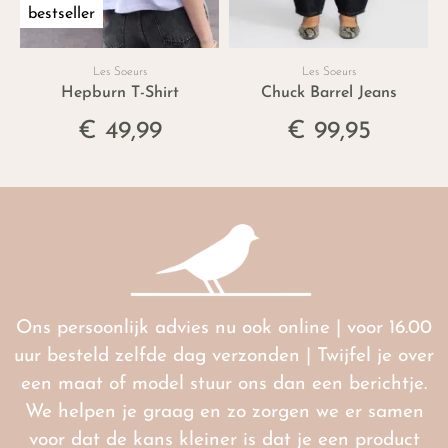
bestseller
Les Soeurs
Les Soeurs
Hepburn T-Shirt
Chuck Barrel Jeans
€ 49,99
€ 99,95
Ons persoonlijk advies nu ook online | voor 16.00
uur besteld zelfde dag verzonden | Twijfel je over
een maat of model stuur ons dan een berichtje.
We helpen je graag en zo zorgen we er samen
voor dat de kans kleiner is dat je een product