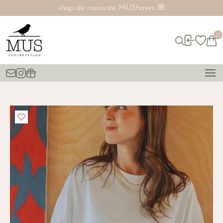
shop de nieuwste MUShaves 🌸
0