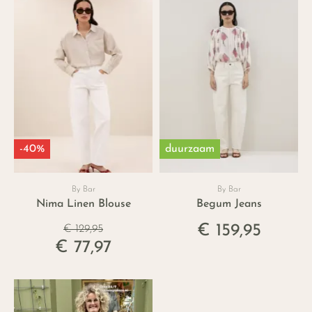
-40%
duurzaam
By Bar
By Bar
Nima Linen Blouse
Begum Jeans
€ 159,95
€ 129,95
€ 77,97