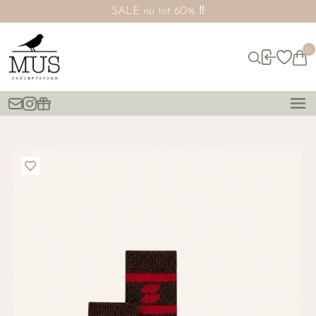
SALE nú tot 60% ‼️
0