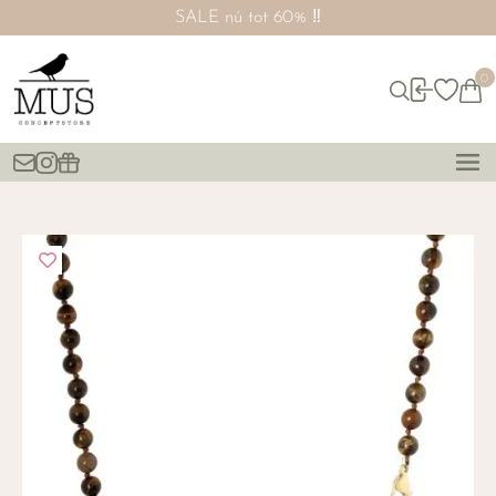
SALE nú tot 60% ‼️
0