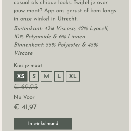
casual als chique looks. Twijfel je over
jouw maat? App ons gerust of kom langs
in onze winkel in Utrecht.
Buitenkant: 42% Viscose, 42% Lyocell,
10% Polyamide & 6% Linnen
Binnenkant: 55% Polyester & 45%
Viscose
Kies je maat
XS
S
M
L
XL
€ 69,95
Nu Voor
€ 41,97
In winkelmand