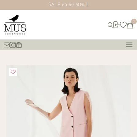
SALE nú tot 60% ‼️
0