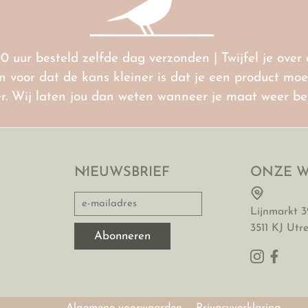
00 uur besteld zelfde dag verzonden | Twijfel je ove
voor dat de kans kleiner is dat je een product moet 
ter. Wij laten jou dan weten wanneer je maat weer b
NIEUWSBRIEF
ONZE W
Lijnmarkt 3
3511 KJ Utr