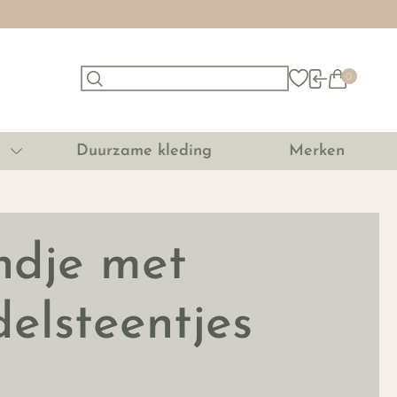
0
Duurzame kleding
Merken
ndje met
delsteentjes