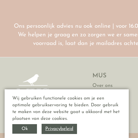
Ons persoonlijk advies nu ook online | voor 16.
We helpen je graag en zo zorgen we er samen 
voorraad is, laat dan je mailadres ach
MUS
Over ons
Contact
Wij gebruiken functionele cookies om je een
Vacatures
optimale gebruikservaring te bieden. Door gebruik
FAQ
te maken van deze website gaat u akkoord met het
plaatsen van deze cookies.
Privacybeleid
Ok