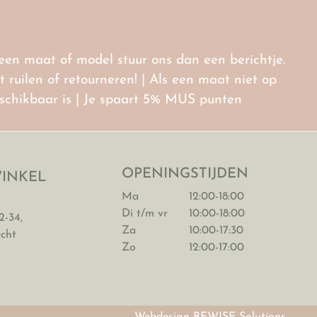
r een maat of model stuur ons dan een berichtje.
ruilen of retourneren! | Als een maat niet op
eschikbaar is | Je spaart 5% MUS punten
OPENINGSTIJDEN
INKEL
Ma
12:00-18:00
Di t/m vr
10:00-18:00
2-34,
Za
10:00-17:30
echt
Zo
12:00-17:00