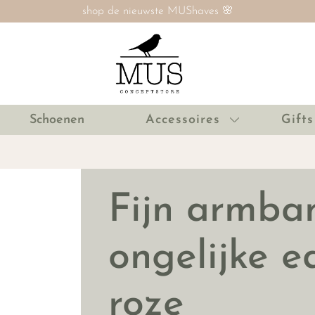
SALE nú tot 60% ‼️
Schoenen
Accessoires
Gifts
Fijn armba
ongelijke e
roze