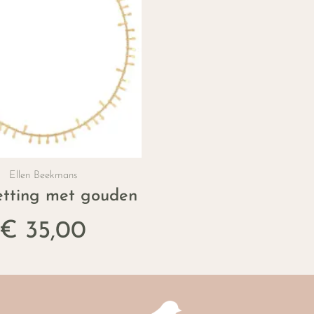
Ellen Beekmans
lsteentjes in warm roze
etting met gouden details
€ 35,00