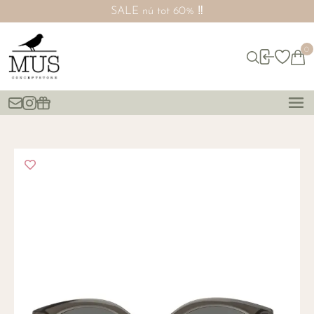
SALE nú tot 60% ‼️
0