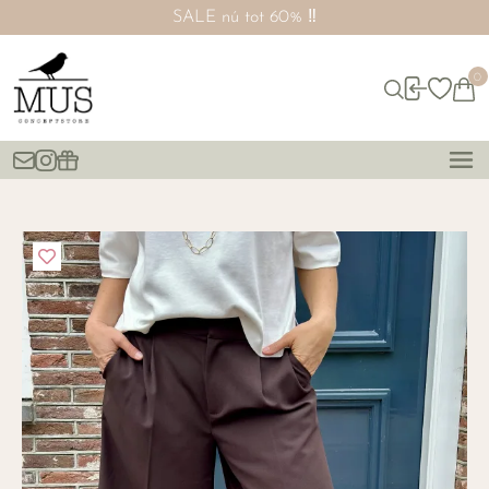
SALE nú tot 60% ‼️
0