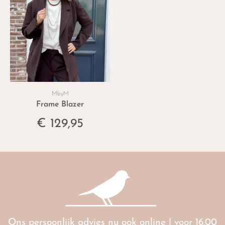
MbyM
Frame Blazer
€ 129,95
Ons persoonlijk advies nu ook online | voor 16.00