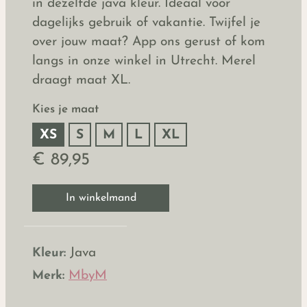
in dezelfde java kleur. Ideaal voor
dagelijks gebruik of vakantie. Twijfel je
over jouw maat? App ons gerust of kom
langs in onze winkel in Utrecht. Merel
draagt maat XL.
Kies je maat
XS
S
M
L
XL
€ 89,95
In winkelmand
Kleur:
Java
Merk:
MbyM