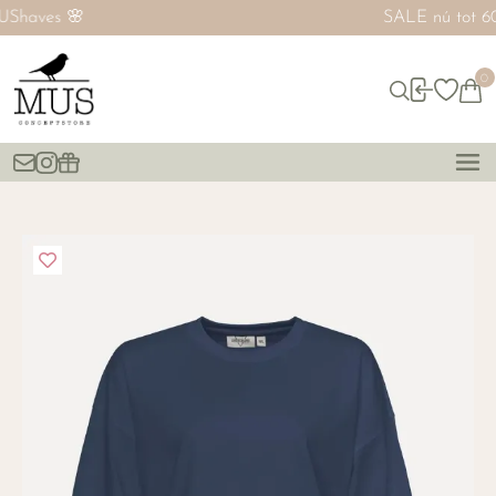
SALE nú tot 60% ‼️
0