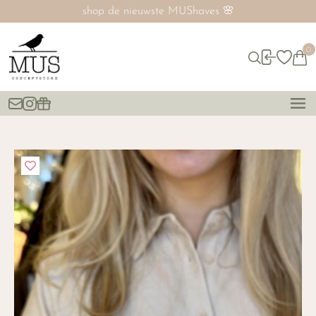

SALE nú tot 60% ‼️
0